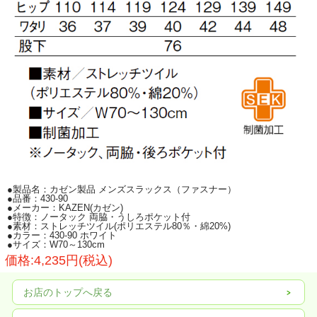
股下は76ｃｍで裾上げ処理済みです。
両脇・後ろポケット付、ウエストベルト通し付。
制菌加工加工を施した素材をしようしています。洗濯耐久性もある丈夫な素材で
す。
●製品名：カゼン製品 メンズスラックス（ファスナー）
●品番：430-90
●メーカー：KAZEN(カゼン)
●特徴：ノータック 両脇・うしろポケット付
●素材：ストレッチツイル(ポリエステル80％・綿20%)
●カラー：430-90 ホワイト
●サイズ：W70～130cm
価格:4,235円(税込)
お店のトップへ戻る