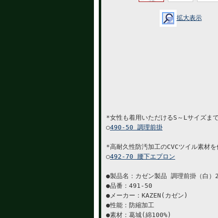
拡大表示
*女性も着用いただけるS～Lサイズま
○
490-50 調理前掛
*高耐久性防汚加工のCVCツイル素材
○
492-70 腰下エプロン
●製品名：カゼン製品 調理前掛（白）
●品番：491-50
●メーカー：KAZEN(カゼン)
●性能：防縮加工
●素材：葛城(綿100%)