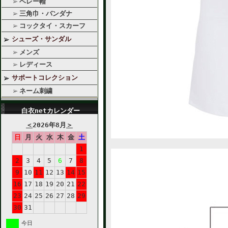
ベレー帽
三角巾・バンダナ
コックタイ・スカーフ
シューズ・サンダル
メンズ
レディース
サポートコレクション
ネーム刺繍
白衣netカレンダー
＜
2026年8月
＞
日
月
火
水
木
金
土
1
2
3
4
5
6
7
8
9
10
11
12
13
14
15
16
17
18
19
20
21
22
23
24
25
26
27
28
29
30
31
今日