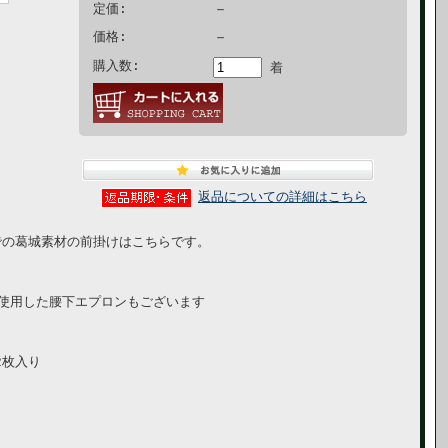
－
定価:
－
価格:
購入数:
着
返品についての詳細はこちら
での葛城素材の前掛けはこちらです。
を使用した腰下エプロンもございます
2枚入り