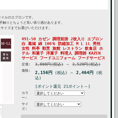
タイルのエプロンです。
い手触りとちょうど良い張り感があります。
Lサイズまでお選びいただけます。
491-50 カゼン 調理前掛 2枚入り エプロン
白 葛城 綿 100％ 防縮加工 M L LL 男性
女性 料亭 割烹 旅館 レストラン 飲食店 ホ
テル 和菓子 洋菓子 料理人 調理師 KAZEN
サービス フードユニフォーム フードサービス
3,080円(税込)
～
3,520円(税込)
定価:
価格:
2,156円
2,464円
(税込)
～
(税
込)
[ポイント還元 21ポイント～]
カラ
ー:
サイ
ズ: