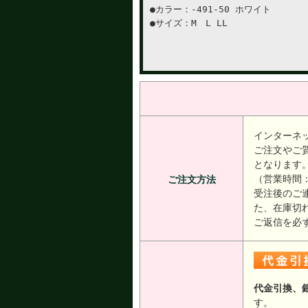
●カラー：-491-50 ホワイト
●サイズ：M L LL
インターネ
ご注文やご
となります
（営業時間：
ご注文方法
受注後のご
た、在庫切
ご返信を必
代金引換、
す。