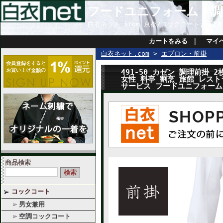
フードユニフォーム・調
白衣ネット from 京都/コックコート,調
カートをみる
｜
マイ
白衣ネット.com
>
エプロン・前掛
491-50 カゼン 調理前掛 2
女性 料亭 割烹 旅館 レスト
サービス フードユニフォー
商品検索
コックコート
男女兼用
空調コックコート