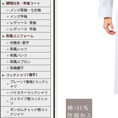
調理白衣・和食コート
メンズ長袖・七分袖
メンズ半袖
レディース 長袖
レディース 半袖
和風ユニフォーム
作務衣･甚平
和風シャツ
和風パンツ
和風エプロン
和風帽子
コックシャツ(薄手)
プレーン(無地)コックシ
ャツ
バイカラーコックシャツ
ストライプ柄コックシャ
ツ
ギンガムチェック柄コッ
クシャツ