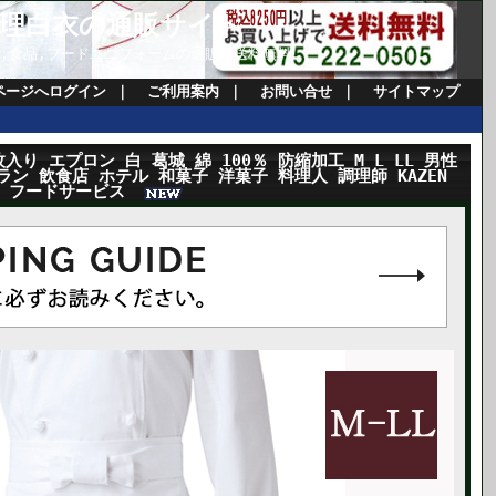
理白衣の通販サイト
理衣,食品,フードユニフォームの通販。送料無料
ページへログイン
｜
ご利用案内
｜
お問い合せ
｜
サイトマップ
枚入り エプロン 白 葛城 綿 100％ 防縮加工 M L LL 男性
ラン 飲食店 ホテル 和菓子 洋菓子 料理人 調理師 KAZEN
ム フードサービス