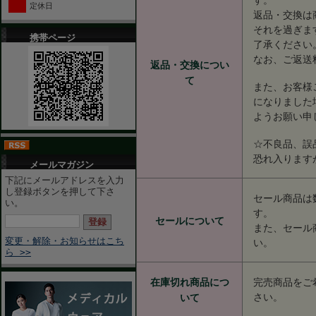
定休日
返品・交換は
それを過ぎま
携帯ページ
了承ください
なお、ご返送
返品・交換につい
て
また、お客様
になりました
ようお願い申
☆不良品、誤
恐れ入ります
メールマガジン
下記にメールアドレスを入力
し登録ボタンを押して下さ
セール商品は
い。
す。
セールについて
また、セール
い。
変更・解除・お知らせはこち
ら >>
在庫切れ商品につ
完売商品をご
さい。
いて