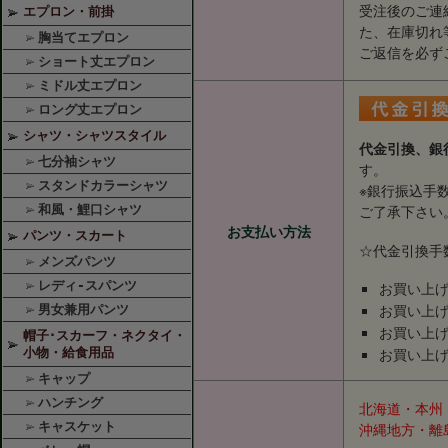
受注後のご連
エプロン・前掛
た、在庫切れ
胸当てエプロン
ご返信を必ず
ショート丈エプロン
ミドル丈エプロン
ロング丈エプロン
シャツ・シャツスタイル
代金引換、銀
七分袖シャツ
す。
スタンドカラーシャツ
※銀行振込手
ご了承下さい
和風・鯉口シャツ
お支払い方法
パンツ・スカート
☆代金引換手
メンズパンツ
レディ-スパンツ
お買い上げ金
お買い上げ金
男女兼用パンツ
お買い上げ
帽子･スカーフ・ネクタイ・
お買い上げ
小物・給食用品
キャップ
ハンチング
北海道・本州・
キャスケット
沖縄地方・離島 