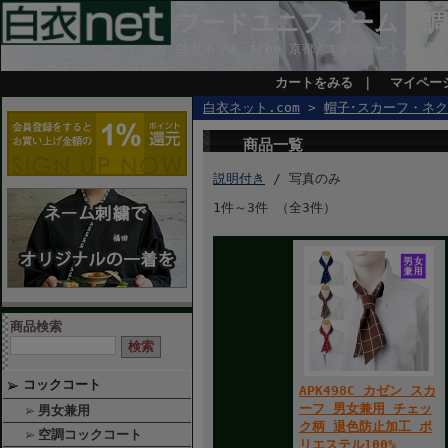
フードユニフォーム・調
白衣ネット from 京都/コックコート,調
カートをみる
｜
マイペー
白衣ネット.com
>
帽子･スカーフ・ネ
商品一覧
説明付き
/ 写真のみ
1件～3件 （全3件）
商品検索
コックコート
APK498C カゼン スカ
ーフ 男女兼用 チェッ
男女兼用
ク柄 退色防止加工 ポ
空調コックコート
リエステル100%