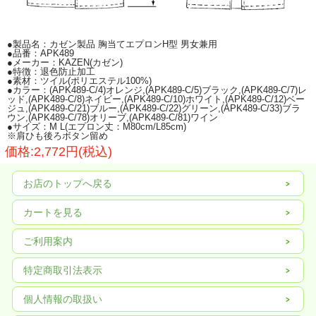
●製品名：カゼン製品 胸当てエプロンH型 男女兼用
●品番：APK489
●メーカー：KAZEN(カゼン)
●特徴：退色防止加工
●素材：ツイル(ポリエステル100%)
●カラー：(APK489-C/4)オレンジ,(APK489-C/5)ブラック,(APK489-C/7)レ
ッド,(APK489-C/8)ネイビー,(APK489-C/10)ホワイト,(APK489-C/12)ベー
ジュ,(APK489-C/21)ブルー,(APK489-C/22)グリーン,(APK489-C/33)ブラ
ウン,(APK489-C/78)オリーブ,(APK489-C/81)ワイン
●サイズ：M L(エプロン丈：M80cm/L85cm)
※肩ひも後ろボタン留め
価格:2,772円(税込)
お店のトップへ戻る
カートを見る
ご利用案内
特定商取引法表示
個人情報の取扱い