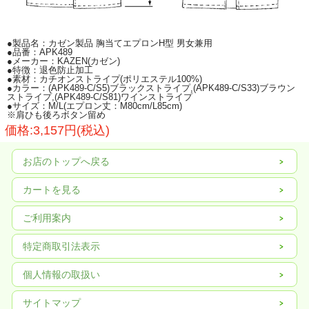
●製品名：カゼン製品 胸当てエプロンH型 男女兼用
●品番：APK489
●メーカー：KAZEN(カゼン)
●特徴：退色防止加工
●素材：カチオンストライプ(ポリエステル100%)
●カラー：(APK489-C/S5)ブラックストライプ,(APK489-C/S33)ブラウン
ストライプ,(APK489-C/S81)ワインストライプ
●サイズ：M/L(エプロン丈：M80cm/L85cm)
※肩ひも後ろボタン留め
価格:3,157円(税込)
お店のトップへ戻る
カートを見る
ご利用案内
KAZENのコーディネートアイテム(無地、ストライプカラー、チェックカラー)に
は、塩素系漂白剤による退色防止加工素材「フェードガードCl」を採用していま
特定商取引法表示
す。
フェードガードClは、ポリエステル100%に対する漂白剤による退色防止加工で、
漂白剤をはじく効果と付着による退色を防止するダブル効果により、大事な衣類
個人情報の取扱い
の色アセを防止する加工です。
洗濯耐久性に優れているため、繰り返し選択しても色アセ防止効果はほとんど変
サイトマップ
わりません。